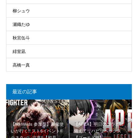
柳シュウ
瀬織たゆ
秋宮缶斗
緋室凪
高橋一真
最近の記事
【MHWilds 参加型】豪鬼使
【APEX】明日のコラボに
いが行く!! スト6イベント!!
備えてリハビリペックス
※ネタバレ注意!!【初見さ
【ゴールドIII】