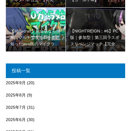
ん大歓迎 】
【Minecraft】統合版なら簡
【NIGHTREIGN：#6】PC
単にマルチできるのを最近
版｜参加型｜第三回ラスボ
知ったjava民のマイクラコ
スリベンジマッチ【完全初
ラボ🌳【初見さん大歓迎 】
見プレイ】
投稿一覧
2025年9月
(20)
2025年8月
(9)
2025年7月
(31)
2025年6月
(30)