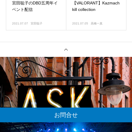
宮田聡子のDBD五周年イ
【VALORANT】Kazmach
ベント配信
kill collection
2021.07.07
宮田聡子
2021.07.05
高橋一真
お問合せ