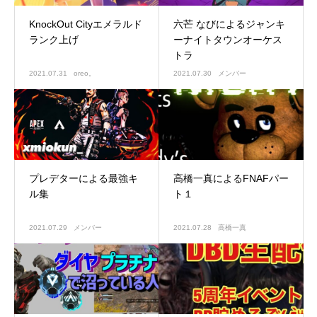
KnockOut Cityエメラルド
六芒 なびによるジャンキ
ランク上げ
ーナイトタウンオーケス
トラ
2021.07.31
oreo。
2021.07.30
メンバー
プレデターによる最強キ
高橋一真によるFNAFパー
ル集
ト１
2021.07.29
メンバー
2021.07.28
高橋一真