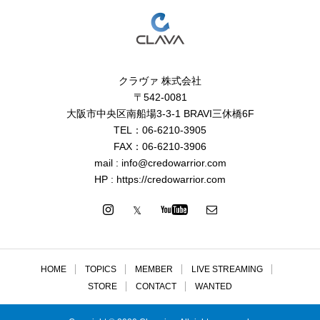
クラヴァ 株式会社
〒542-0081
大阪市中央区南船場3-3-1 BRAVI三休橋6F
TEL：06-6210-3905
FAX：06-6210-3906
mail : info@credowarrior.com
HP : https://credowarrior.com
HOME
TOPICS
MEMBER
LIVE STREAMING
STORE
CONTACT
WANTED