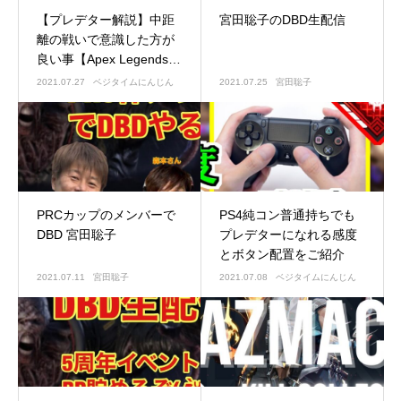
【プレデター解説】中距
宮田聡子のDBD生配信
離の戦いで意識した方が
良い事【Apex Legends】
【立ち回り解説】
2021.07.27
ベジタイムにんじん
2021.07.25
宮田聡子
PRCカップのメンバーで
PS4純コン普通持ちでも
DBD 宮田聡子
プレデターになれる感度
とボタン配置をご紹介
2021.07.11
宮田聡子
2021.07.08
ベジタイムにんじん