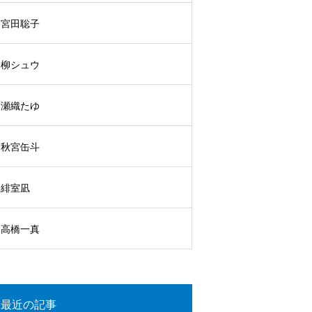
宮田聡子
柳シュウ
瀬織たゆ
秋宮缶斗
緋室凪
高橋一真
最近の記事