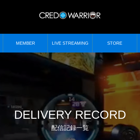
MEMBER
LIVE STREAMING
STORE
DELIVERY RECORD
配信記録一覧