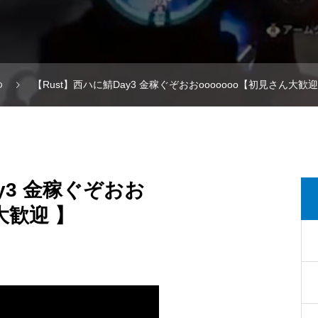
ゆ
【Rust】西ハに鯖Day3 金稼ぐぞおおooooooo【初見さん大歓迎
y3 金稼ぐぞおお
大歓迎 】