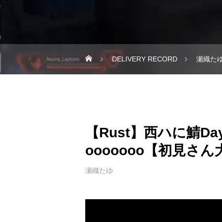
DELIVERY RECORD
瀬織た
【Rust】西ハに鯖Da
ooooooo【初見さん
瀬織たゆ