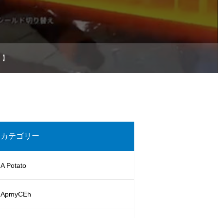
 】
カテゴリー
A Potato
ApmyCEh