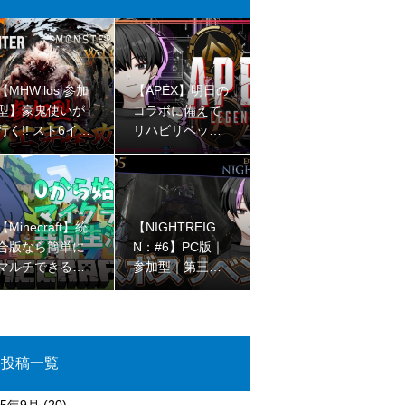
【MHWilds 参加
【APEX】明日の
型】豪鬼使いが
コラボに備えて
行く!! スト6イベ
リハビリペック
ント!! ※ネタバレ
ス【ゴールドII
注意!!【初見さん
I】
大歓迎 】
【Minecraft】統
【NIGHTREIG
合版なら簡単に
N：#6】PC版｜
マルチできるの
参加型｜第三回
を最近知ったjava
ラスボスリベン
民のマイクラコ
ジマッチ【完全
ラボ🌳【初見さ
初見プレイ】
ん大歓迎 】
投稿一覧