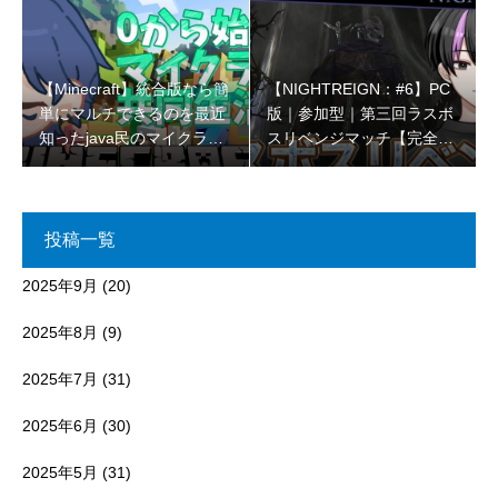
【Minecraft】統合版なら簡
【NIGHTREIGN：#6】PC
単にマルチできるのを最近
版｜参加型｜第三回ラスボ
知ったjava民のマイクラコ
スリベンジマッチ【完全初
ラボ🌳【初見さん大歓迎 】
見プレイ】
投稿一覧
2025年9月
(20)
2025年8月
(9)
2025年7月
(31)
2025年6月
(30)
2025年5月
(31)