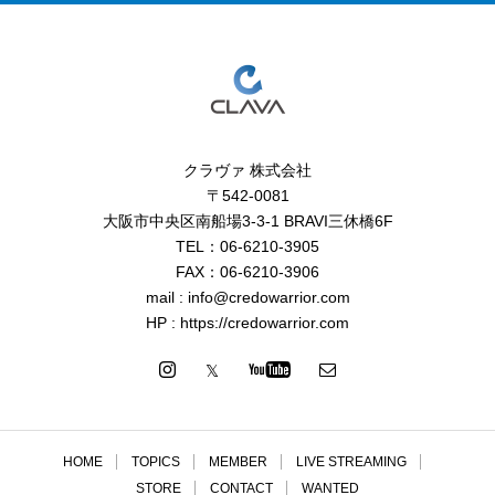
クラヴァ 株式会社
〒542-0081
大阪市中央区南船場3-3-1 BRAVI三休橋6F
TEL：06-6210-3905
FAX：06-6210-3906
mail : info@credowarrior.com
HP : https://credowarrior.com
HOME
TOPICS
MEMBER
LIVE STREAMING
STORE
CONTACT
WANTED