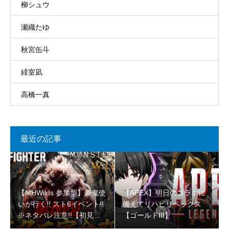
柳シュウ
瀬織たゆ
秋宮缶斗
緋室凪
高橋一真
最近の記事
【MHWilds 参加型】豪鬼使
【APEX】明日のコラボに
いが行く!! スト6イベント!!
備えてリハビリペックス
※ネタバレ注意!!【初見さ
【ゴールドIII】
ん大歓迎 】