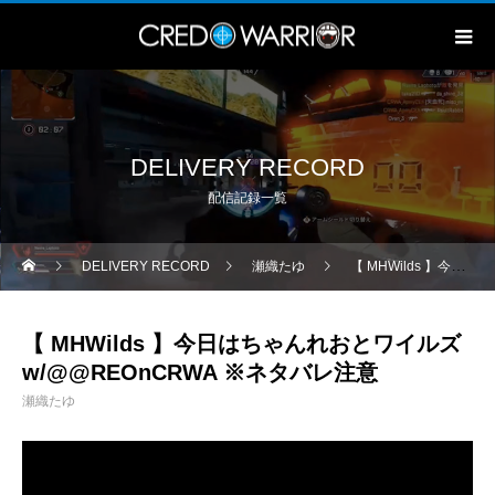
DELIVERY RECORD
配信記録一覧
DELIVERY RECORD
瀬織たゆ
【 MHWilds 】今日はちゃんれおとワイルズ w/@‪@REOnCRWA‬ ※ネタバレ注意
【 MHWilds 】今日はちゃんれおとワイルズ
w/@‪@REOnCRWA‬ ※ネタバレ注意
瀬織たゆ