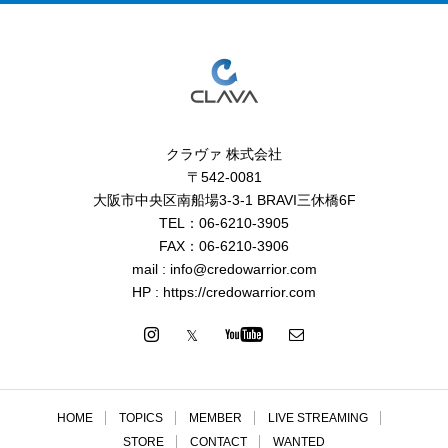
クラヴァ 株式会社
〒542-0081
大阪市中央区南船場3-3-1 BRAVI三休橋6F
TEL：06-6210-3905
FAX：06-6210-3906
mail : info@credowarrior.com
HP : https://credowarrior.com
HOME
TOPICS
MEMBER
LIVE STREAMING
STORE
CONTACT
WANTED