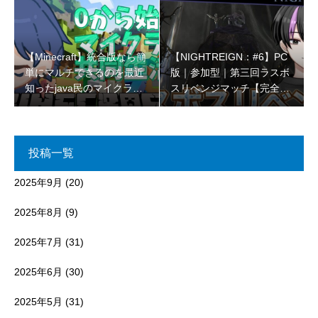
【Minecraft】統合版なら簡
【NIGHTREIGN：#6】PC
単にマルチできるのを最近
版｜参加型｜第三回ラスボ
知ったjava民のマイクラコ
スリベンジマッチ【完全初
ラボ🌳【初見さん大歓迎 】
見プレイ】
投稿一覧
2025年9月
(20)
2025年8月
(9)
2025年7月
(31)
2025年6月
(30)
2025年5月
(31)