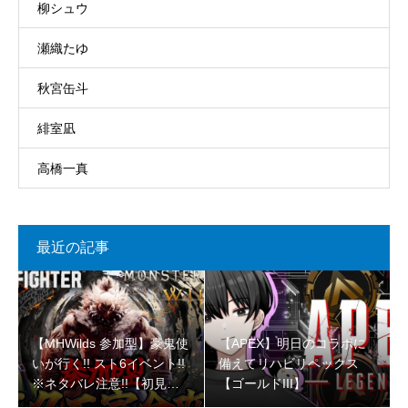
柳シュウ
瀬織たゆ
秋宮缶斗
緋室凪
高橋一真
最近の記事
【MHWilds 参加型】豪鬼使
【APEX】明日のコラボに
いが行く!! スト6イベント!!
備えてリハビリペックス
※ネタバレ注意!!【初見さ
【ゴールドIII】
ん大歓迎 】