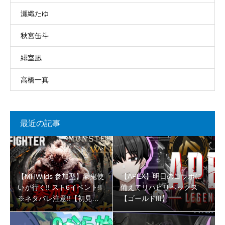
瀬織たゆ
秋宮缶斗
緋室凪
高橋一真
最近の記事
【MHWilds 参加型】豪鬼使
【APEX】明日のコラボに
いが行く!! スト6イベント!!
備えてリハビリペックス
※ネタバレ注意!!【初見さ
【ゴールドIII】
ん大歓迎 】