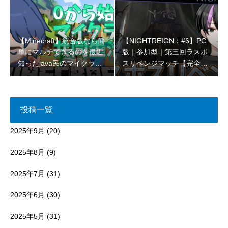
【Minecraft】統合版なら簡
【NIGHTREIGN：#6】PC
単にマルチできるのを最近
版｜参加型｜第三回ラスボ
知ったjava民のマイクラコ
スリベンジマッチ【完全初
ラボ🌳【初見さん大歓迎 】
見プレイ】
投稿一覧
2025年9月
(20)
2025年8月
(9)
2025年7月
(31)
2025年6月
(30)
2025年5月
(31)