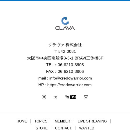
クラヴァ 株式会社
〒542-0081
大阪市中央区南船場3-3-1 BRAVI三休橋6F
TEL：06-6210-3905
FAX：06-6210-3906
mail : info@credowarrior.com
HP : https://credowarrior.com
HOME
TOPICS
MEMBER
LIVE STREAMING
STORE
CONTACT
WANTED