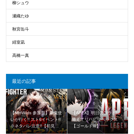
柳シュウ
瀬織たゆ
秋宮缶斗
緋室凪
高橋一真
最近の記事
【MHWilds 参加型】豪鬼使
【APEX】明日のコラボに
いが行く!! スト6イベント!!
備えてリハビリペックス
※ネタバレ注意!!【初見さ
【ゴールドIII】
ん大歓迎 】