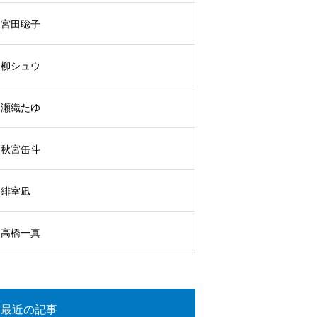
宮田聡子
柳シュウ
瀬織たゆ
秋宮缶斗
緋室凪
高橋一真
最近の記事