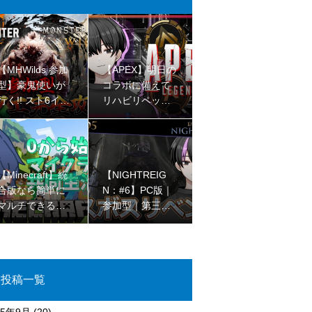
【MHWilds 参加
【APEX】明日の
型】豪鬼使いが
コラボに備えて
行く!! スト6イベ
リハビリペック
ント!! ※ネタバレ
ス【ゴールドII
注意!!【初見さん
I】
大歓迎 】
【Minecraft】統
【NIGHTREIG
合版なら簡単に
N：#6】PC版｜
マルチできるの
参加型｜第三回
を最近知ったjava
ラスボスリベン
民のマイクラコ
ジマッチ【完全
ラボ🌳【初見さ
初見プレイ】
ん大歓迎 】
投稿一覧