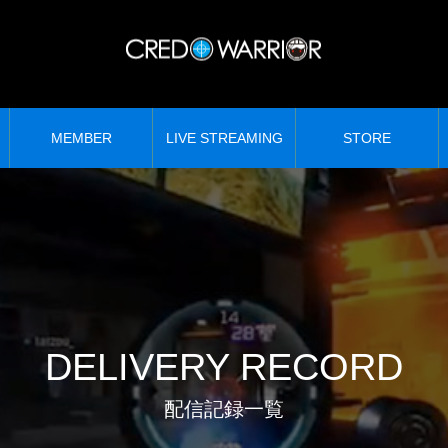
MEMBER
LIVE STREAMING
STORE
DELIVERY RECORD
配信記録一覧