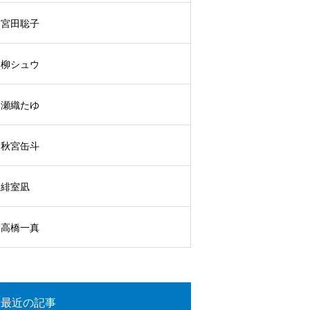
宮田聡子
柳シュウ
瀬織たゆ
秋宮缶斗
緋室凪
高橋一真
最近の記事