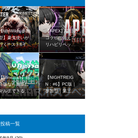
【MHWilds 参加
【APEX】明日の
型】豪鬼使いが
コラボに備えて
行く!! スト6イベ
リハビリペック
ント!! ※ネタバレ
ス【ゴールドII
注意!!【初見さん
I】
大歓迎 】
【Minecraft】統
【NIGHTREIG
合版なら簡単に
N：#6】PC版｜
マルチできるの
参加型｜第三回
を最近知ったjava
ラスボスリベン
民のマイクラコ
ジマッチ【完全
ラボ🌳【初見さ
初見プレイ】
ん大歓迎 】
投稿一覧