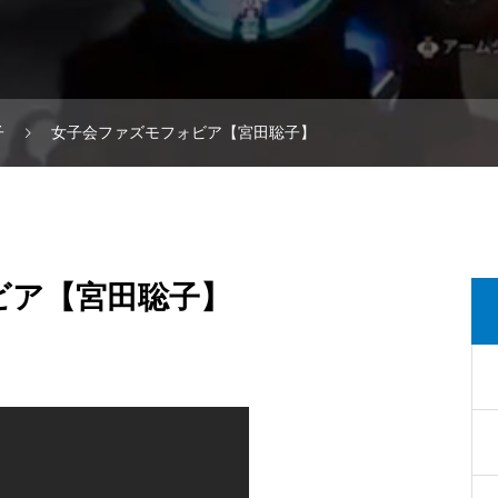
子
女子会ファズモフォビア【宮田聡子】
ビア【宮田聡子】