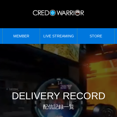
MEMBER
LIVE STREAMING
STORE
DELIVERY RECORD
配信記録一覧