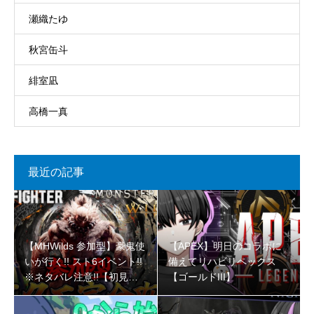
瀬織たゆ
秋宮缶斗
緋室凪
高橋一真
最近の記事
【MHWilds 参加型】豪鬼使
【APEX】明日のコラボに
いが行く!! スト6イベント!!
備えてリハビリペックス
※ネタバレ注意!!【初見さ
【ゴールドIII】
ん大歓迎 】