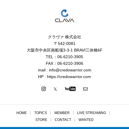
クラヴァ 株式会社
〒542-0081
大阪市中央区南船場3-3-1 BRAVI三休橋6F
TEL：06-6210-3905
FAX：06-6210-3906
mail : info@credowarrior.com
HP : https://credowarrior.com
HOME
TOPICS
MEMBER
LIVE STREAMING
STORE
CONTACT
WANTED