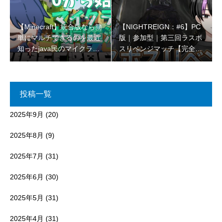
【Minecraft】統合版なら簡
【NIGHTREIGN：#6】PC
単にマルチできるのを最近
版｜参加型｜第三回ラスボ
知ったjava民のマイクラコ
スリベンジマッチ【完全初
ラボ🌳【初見さん大歓迎 】
見プレイ】
投稿一覧
2025年9月
(20)
2025年8月
(9)
2025年7月
(31)
2025年6月
(30)
2025年5月
(31)
2025年4月
(31)