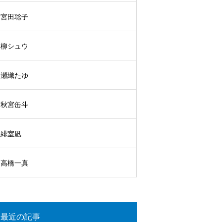
宮田聡子
柳シュウ
瀬織たゆ
秋宮缶斗
緋室凪
高橋一真
最近の記事