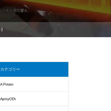
子】
カテゴリー
A Potato
ApmyCEh