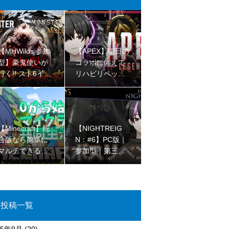
【MHWilds 参加
【APEX】明日の
型】豪鬼使いが
コラボに備えて
行く!! スト6イベ
リハビリペック
ント!! ※ネタバレ
ス【ゴールドII
注意!!【初見さん
I】
大歓迎 】
【Minecraft】統
【NIGHTREIG
合版なら簡単に
N：#6】PC版｜
マルチできるの
参加型｜第三回
を最近知ったjava
ラスボスリベン
民のマイクラコ
ジマッチ【完全
ラボ🌳【初見さ
初見プレイ】
ん大歓迎 】
投稿一覧