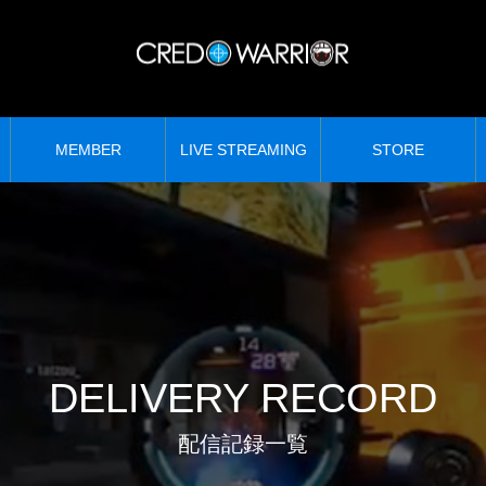
MEMBER
LIVE STREAMING
STORE
DELIVERY RECORD
配信記録一覧