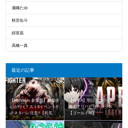
瀬織たゆ
秋宮缶斗
緋室凪
高橋一真
最近の記事
【MHWilds 参加型】豪鬼使
【APEX】明日のコラボに
いが行く!! スト6イベント!!
備えてリハビリペックス
※ネタバレ注意!!【初見さ
【ゴールドIII】
ん大歓迎 】