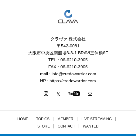
クラヴァ 株式会社
〒542-0081
大阪市中央区南船場3-3-1 BRAVI三休橋6F
TEL：06-6210-3905
FAX：06-6210-3906
mail : info@credowarrior.com
HP : https://credowarrior.com
HOME
TOPICS
MEMBER
LIVE STREAMING
STORE
CONTACT
WANTED