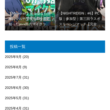
【Minecraft】統合版なら簡
【NIGHTREIGN：#6】PC
単にマルチできるのを最近
版｜参加型｜第三回ラスボ
知ったjava民のマイクラコ
スリベンジマッチ【完全初
ラボ🌳【初見さん大歓迎 】
見プレイ】
投稿一覧
2025年9月
(20)
2025年8月
(9)
2025年7月
(31)
2025年6月
(30)
2025年5月
(31)
2025年4月
(31)