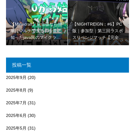
【Minecraft】統合版なら簡
【NIGHTREIGN：#6】PC
単にマルチできるのを最近
版｜参加型｜第三回ラスボ
知ったjava民のマイクラコ
スリベンジマッチ【完全初
ラボ🌳【初見さん大歓迎 】
見プレイ】
投稿一覧
2025年9月
(20)
2025年8月
(9)
2025年7月
(31)
2025年6月
(30)
2025年5月
(31)