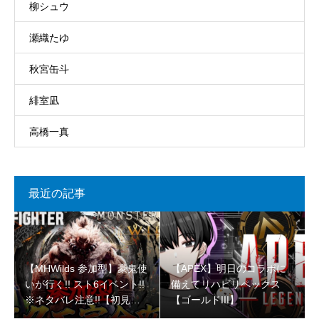
柳シュウ
瀬織たゆ
秋宮缶斗
緋室凪
高橋一真
最近の記事
【MHWilds 参加型】豪鬼使
【APEX】明日のコラボに
いが行く!! スト6イベント!!
備えてリハビリペックス
※ネタバレ注意!!【初見さ
【ゴールドIII】
ん大歓迎 】