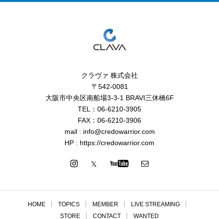
クラヴァ 株式会社
〒542-0081
大阪市中央区南船場3-3-1 BRAVI三休橋6F
TEL：06-6210-3905
FAX：06-6210-3906
mail : info@credowarrior.com
HP : https://credowarrior.com
HOME
TOPICS
MEMBER
LIVE STREAMING
STORE
CONTACT
WANTED