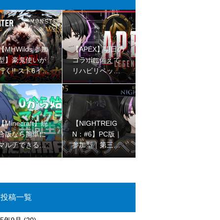
【MHWilds 参加
【APEX】明日の
型】豪鬼使いが
コラボに備えて
行く!! スト6イベ
リハビリペック
ント!! ※ネタバレ
ス【ゴールドII
注意!!【初見さん
I】
大歓迎 】
【Minecraft】統
【NIGHTREIG
合版なら簡単に
N：#6】PC版｜
マルチできるの
参加型｜第三回
を最近知ったjava
ラスボスリベン
民のマイクラコ
ジマッチ【完全
ラボ🌳【初見さ
初見プレイ】
ん大歓迎 】
投稿一覧