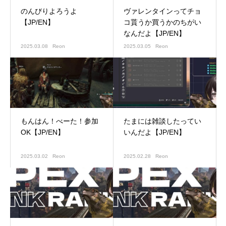
のんびりよろうよ
ヴァレンタインってチョ
【JP/EN】
コ貰うか買うかのちがい
なんだよ【JP/EN】
2025.03.08
Reon
2025.03.05
Reon
もんはん！べーた！参加
たまには雑談したってい
OK【JP/EN】
いんだよ【JP/EN】
2025.03.02
Reon
2025.02.28
Reon