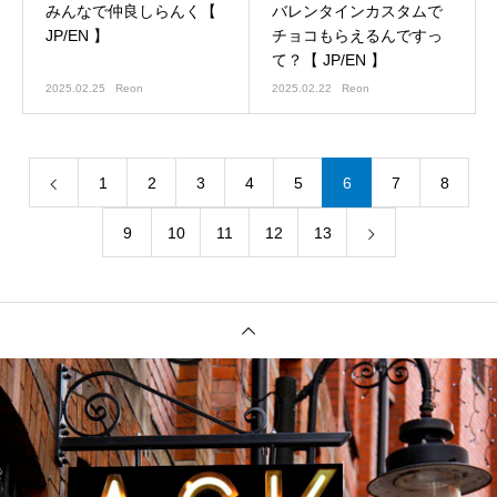
みんなで仲良しらんく【
バレンタインカスタムで
JP/EN 】
チョコもらえるんですっ
て？【 JP/EN 】
2025.02.25
Reon
2025.02.22
Reon
1
2
3
4
5
6
7
8
9
10
11
12
13